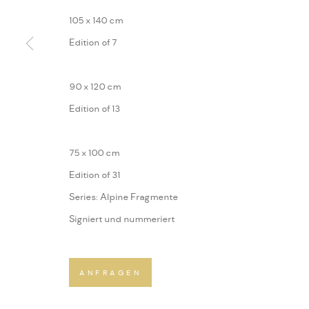
105 x 140 cm
Edition of 7
90 x 120 cm
Edition of 13
75 x 100 cm
Edition of 31
Series:
Alpine Fragmente
Signiert und nummeriert
ANFRAGEN