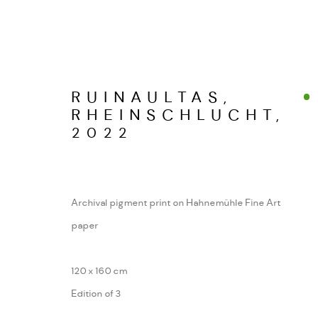
RUINAULTAS,
RHEINSCHLUCHT
,
ALPINE FRAGMENTE
2022
WERKSERIEN – FOTOGRAFIE ALS FOR
Archival pigment print on Hahnemühle Fine Art
paper
MANAGE COOKIES
COPYRIGHT GAUDENZ DANUSER
SITE BY ARTL
120 x 160 cm
Edition of 3