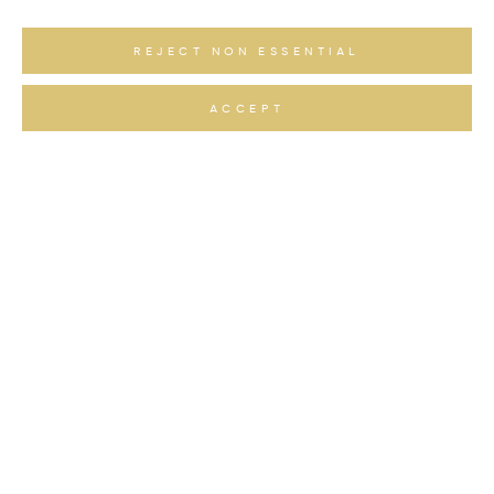
REJECT NON ESSENTIAL
ERFAHRE DIE STILLE UND
ERHABENHEIT DER ALPEN DURCH
FOTOGRAFIEN VON GAUDENZ
ACCEPT
DANUSER
ARTWORK
RHYTHMEN DER ZEIT – EIN EINBLICK IN
DIE LIMITIERTEN SERIEN