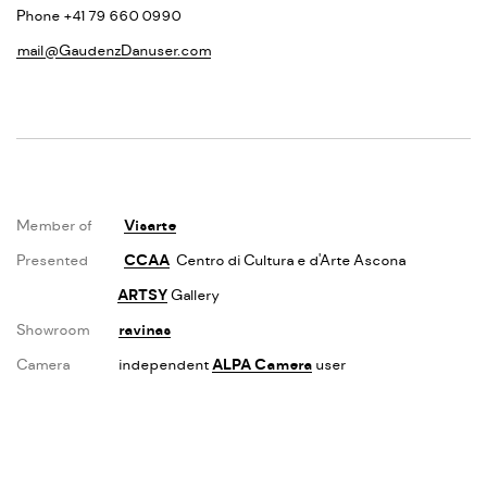
Phone +41 79 660 0990
mail@GaudenzDanuser.com
Member of
Visarte
Presented
CCAA
Centro di Cultura e d'Arte Ascona
ARTSY
Gallery
Showroom
ravinas
Camera
independent
ALPA Camera
user