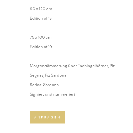
90 x 120 cm
Edition of 13
75 x 100 cm
Edition of 19
Morgendämmerung über Tschingelhörner, Piz
Segnas, Piz Sardona
Series:
Sardona
Signiert und nummeriert
ANFRAGEN