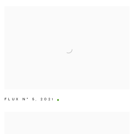
FLUX N° 5
,
2021