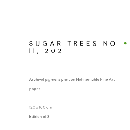
SUGAR TREES NO
II
,
2021
ALPINE FRAGMENTE
WERKSERIEN – FOTOGRAFIE ALS FOR
Archival pigment print on Hahnemühle Fine Art
paper
MANAGE COOKIES
COPYRIGHT GAUDENZ DANUSER
SITE BY ARTL
120 x 160 cm
Edition of 3