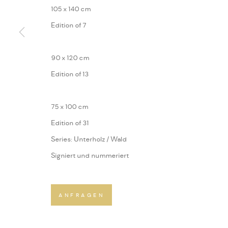
105 x 140 cm
Edition of 7
90 x 120 cm
Edition of 13
75 x 100 cm
Edition of 31
Series:
Unterholz / Wald
Signiert und nummeriert
ANFRAGEN