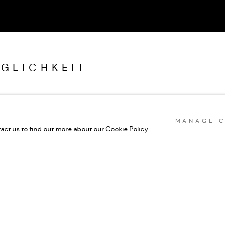
GLICHKEIT
keit" sind nun Teil einer Privatsammlung.
MANAGE C
tact us to find out more about our Cookie Policy.