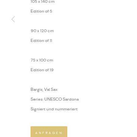
105 x 140 cm
Edition of 5
90 x 120 cm
Edition of 11
75 x 100 cm
Edition of 19
Bargis, Val Sax
Series:
UNESCO Sardona
Signiert und nummeriert
ANFRAGEN