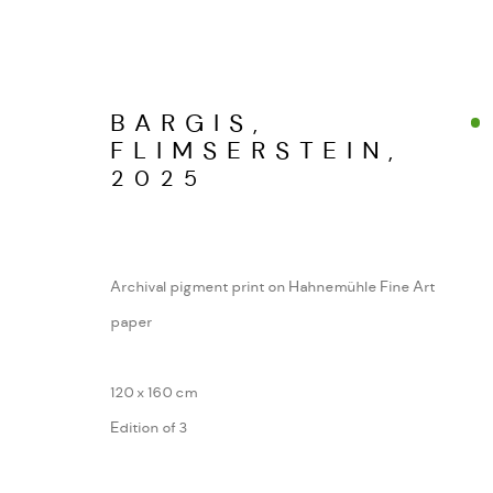
BARGIS,
FLIMSERSTEIN
,
2025
SARDONA
WERKSERIEN – FOTOGRAFIE ALS FOR
Archival pigment print on Hahnemühle Fine Art
paper
MANAGE COOKIES
COPYRIGHT GAUDENZ DANUSER
120 x 160 cm
SITE BY ARTL
Edition of 3