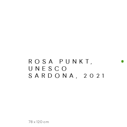
SARDONA
ROSA PUNKT,
WERKSERIEN – FOTOGRAFIE ALS FOR
UNESCO
SARDONA
,
2021
MANAGE COOKIES
COPYRIGHT GAUDENZ DANUSER
SITE BY ARTL
78 x 120 cm