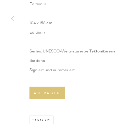
Edition 11
104 x 158 cm
Edition 7
Series:
UNESCO-Weltnaturerbe Tektonikarena
Sardona
Signiert und nummeriert
ANFRAGEN
TEILEN