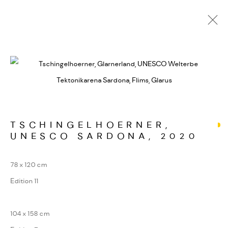
SARDONA
WERKSERIEN – FOTOGRAFIE ALS FORM
KONZENTRIERTER WAHRNEHMUNG
TSCHINGELHOERNER,
UNESCO SARDONA
,
2020
MANAGE COOKIES
COPYRIGHT GAUDENZ DANUSER
78 x 120 cm
SITE BY ARTLOGIC
Edition 11
104 x 158 cm