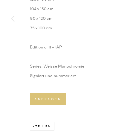
104 x 150 cm
90 x 120 cm
75 x 100 cm
Edition of 11 + 1AP
Series:
Weisse Monochromie
Signiert und nummeriert
ANFRAGEN
TEILEN