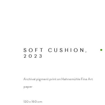
STILLES CHAOS
SOFT CUSHION
,
WERKSERIEN – FOTOGRAFIE ALS FOR
2023
MANAGE COOKIES
Archival pigment print on Hahnemühle Fine Art
COPYRIGHT GAUDENZ DANUSER
SITE BY ARTL
paper
120 x 160 cm