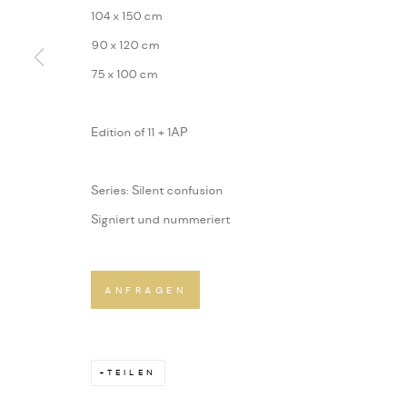
104 x 150 cm
90 x 120 cm
75 x 100 cm
Edition of 11 + 1AP
Series:
Silent confusion
Signiert und nummeriert
ANFRAGEN
TEILEN