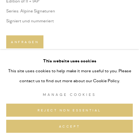
Edition of 11 + 1AP
Series:
Alpine Signaturen
Signiert und nummeriert
ANFRAGEN
This website uses cookies
TEILEN
This site uses cookies to help make it more useful to you. Please
contact us to find out more about our Cookie Policy.
MANAGE COOKIES
REJECT NON ESSENTIAL
ACCEPT