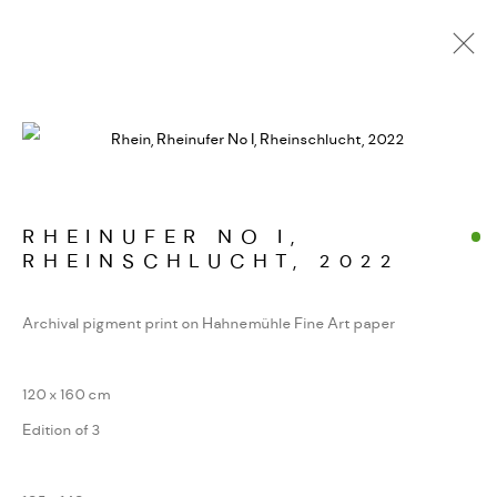
FOTOGRAFIEN. JENSEITS
DER GIPFEL
WERKSERIEN – FOTOGRAFIE ALS FORM
KONZENTRIERTER WAHRNEHMUNG
RHEINUFER NO I,
RHEINSCHLUCHT
,
2022
Archival pigment print on Hahnemühle Fine Art paper
MANAGE COOKIES
COPYRIGHT GAUDENZ DANUSER
120 x 160 cm
SITE BY ARTLOGIC
Edition of 3