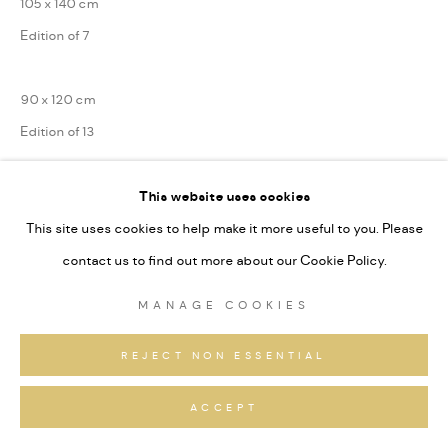
105 x 140 cm
Edition of 7
90 x 120 cm
Edition of 13
75 x 100 cm
This website uses cookies
Edition of 31
This site uses cookies to help make it more useful to you. Please
Series:
Alpine Fragmente
contact us to find out more about our Cookie Policy.
Signiert und nummeriert
MANAGE COOKIES
REJECT NON ESSENTIAL
ANFRAGEN
ACCEPT