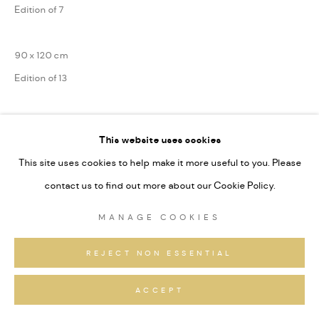
Edition of 7
90 x 120 cm
Edition of 13
75 x 100 cm
This website uses cookies
Edition of 31
This site uses cookies to help make it more useful to you. Please
Series:
Alpine Fragmente
contact us to find out more about our Cookie Policy.
Signiert und nummeriert
MANAGE COOKIES
ANFRAGEN
REJECT NON ESSENTIAL
ACCEPT
TEILEN