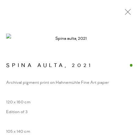
FOTOGRAFIEN. JENSEITS
DER GIPFEL
WERKSERIEN – FOTOGRAFIE ALS FORM
KONZENTRIERTER WAHRNEHMUNG
SPINA AULTA
,
2021
Archival pigment print on Hahnemühle Fine Art paper
MANAGE COOKIES
120 x 160 cm
COPYRIGHT GAUDENZ DANUSER
Edition of 3
SITE BY ARTLOGIC
105 x 140 cm