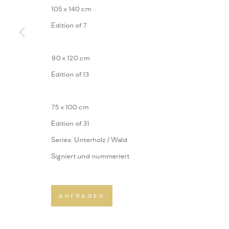
105 x 140 cm
Edition of 7
90 x 120 cm
Edition of 13
75 x 100 cm
Edition of 31
Series:
Unterholz / Wald
Signiert und nummeriert
ANFRAGEN