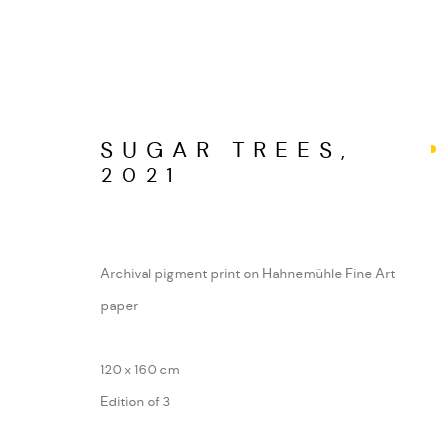
SUGAR TREES
,
2021
FOTOGRAFIEN. JENSE
WERKSERIEN – FOTOGRAFIE ALS FOR
Archival pigment print on Hahnemühle Fine Art
paper
MANAGE COOKIES
COPYRIGHT GAUDENZ DANUSER
SITE BY ARTL
120 x 160 cm
Edition of 3